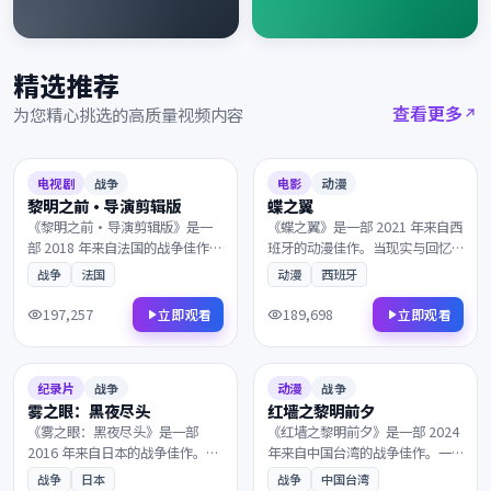
精选推荐
查看更多
为您精心挑选的高质量视频内容
2018
2021
9.0
135分钟
8.9
117分钟
电视剧
战争
电影
动漫
黎明之前·导演剪辑版
蝶之翼
《黎明之前·导演剪辑版》是一
《蝶之翼》是一部 2021 年来自西
部 2018 年来自法国的战争佳作。
班牙的动漫佳作。当现实与回忆
当真相只剩一线之隔，一群孤独
的界限渐渐模糊，一段尘封多年
战争
法国
动漫
西班牙
的旅人在终点的小酒馆相遇。镜
的往事被缓缓揭开。是近年来不
头语言细腻动人，配乐与画面相
可多得的院线佳作，影迷不容错
197,257
189,698
立即观看
立即观看
得益彰，影迷不容错过。
过。
2016
2024
6.9
112分钟
6.7
132分钟
纪录片
战争
动漫
战争
雾之眼：黑夜尽头
红墙之黎明前夕
《雾之眼：黑夜尽头》是一部
《红墙之黎明前夕》是一部 2024
2016 年来自日本的战争佳作。当
年来自中国台湾的战争佳作。一
所有人都以为故事已经结束，一
段被尘封多年的往事，理想与现
战争
日本
战争
中国台湾