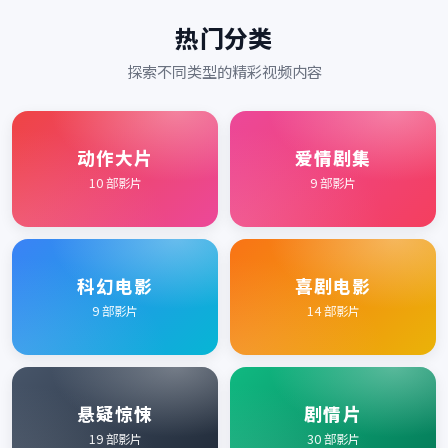
热门分类
探索不同类型的精彩视频内容
动作大片
爱情剧集
10
部影片
9
部影片
科幻电影
喜剧电影
9
部影片
14
部影片
悬疑惊悚
剧情片
19
部影片
30
部影片