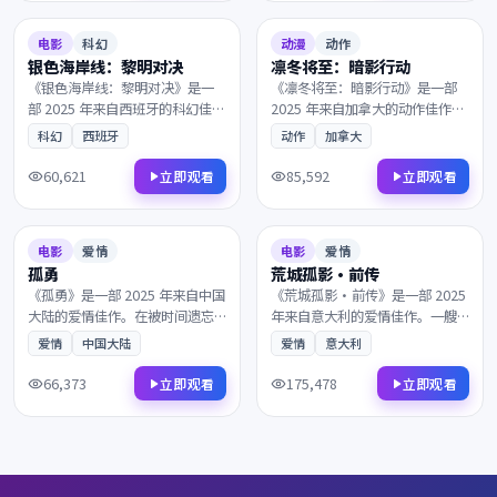
9.4
144分钟
7.8
110分钟
电影
科幻
动漫
动作
银色海岸线：黎明对决
凛冬将至：暗影行动
《银色海岸线：黎明对决》是一
《凛冬将至：暗影行动》是一部
部 2025 年来自西班牙的科幻佳
2025 年来自加拿大的动作佳作。
作。在霓虹与雨水交织的都市，
当真相只剩一线之隔，一段隐忍
科幻
西班牙
动作
加拿大
一段隐忍多年的爱意终于得以释
多年的爱意终于得以释放。镜头
放。凭借出色的剧本与表演获得
与配乐的张力让每一帧都值得细
60,621
85,592
立即观看
立即观看
多项国际奖项提名，影迷不容错
细品鉴，影迷不容错过。
2025
2025
过。
7.4
158分钟
9.4
130分钟
电影
爱情
电影
爱情
孤勇
荒城孤影·前传
《孤勇》是一部 2025 年来自中国
《荒城孤影·前传》是一部 2025
大陆的爱情佳作。在被时间遗忘
年来自意大利的爱情佳作。一艘
的山岗之上，一群孤独的旅人在
货轮深夜驶入未知海域，理想与
爱情
中国大陆
爱情
意大利
终点的小酒馆相遇。叙事节奏张
现实在一次次抉择中互相拉扯。
弛有度，演员表演收放自如，影
剧情反转令人回味，情感层次饱
66,373
175,478
立即观看
立即观看
迷不容错过。
满深刻，影迷不容错过。