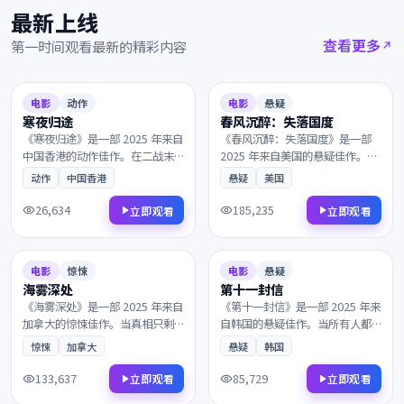
最新上线
查看更多
第一时间观看最新的精彩内容
2025
2025
7.3
100分钟
8.1
138分钟
电影
动作
电影
悬疑
寒夜归途
春风沉醉：失落国度
《寒夜归途》是一部 2025 年来自
《春风沉醉：失落国度》是一部
中国香港的动作佳作。在二战末
2025 年来自美国的悬疑佳作。一
期的欧洲战场，两个素未谋面的
段被尘封多年的往事，主角踏上
动作
中国香港
悬疑
美国
灵魂被命运紧紧相连。镜头语言
一段关于救赎与重生的旅程。值
细腻动人，配乐与画面相得益
得在大银幕上反复品味的诚意之
26,634
185,235
立即观看
立即观看
彰，影迷不容错过。
作，影迷不容错过。
2025
2025
7.7
98分钟
8.8
157分钟
电影
惊悚
电影
悬疑
海雾深处
第十一封信
《海雾深处》是一部 2025 年来自
《第十一封信》是一部 2025 年来
加拿大的惊悚佳作。当真相只剩
自韩国的悬疑佳作。当所有人都
一线之隔，一封匿名信打乱了原
以为故事已经结束，层层迷雾最
惊悚
加拿大
悬疑
韩国
本平静的生活。兼具商业类型片
终通向意想不到的结局。叙事节
的爽感与艺术片的余韵，影迷不
奏张弛有度，演员表演收放自
133,637
85,729
立即观看
立即观看
容错过。
如，影迷不容错过。
2025
2025