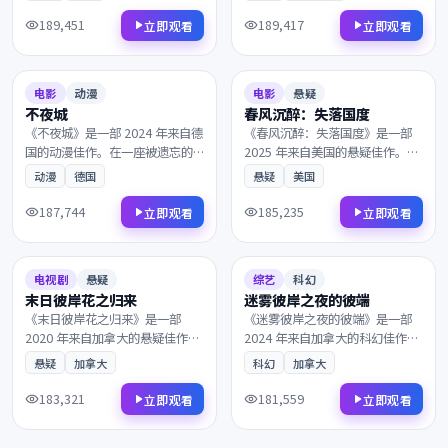
个普通人意外卷入了跨国阴谋的
实在一次次抉择中互相拉扯。剧
中心。镜头语言细腻动人，配乐
情反转令人回味，情感层次饱满
189,451
189,417
立即观看
立即观看
与画面相得益彰，影迷不容错
深刻，影迷不容错过。
2024
2025
过。
7.8
127分钟
8.1
138分钟
电影
动漫
电影
悬疑
不夜城
春风沉醉：失落国度
《不夜城》是一部 2024 年来自德
《春风沉醉：失落国度》是一部
国的动漫佳作。在一座被遗忘的
2025 年来自美国的悬疑佳作。一
小城里，一段尘封多年的往事被
段被尘封多年的往事，主角踏上
动漫
德国
悬疑
美国
缓缓揭开。叙事节奏张弛有度，
一段关于救赎与重生的旅程。值
演员表演收放自如，影迷不容错
得在大银幕上反复品味的诚意之
187,744
185,235
立即观看
立即观看
过。
作，影迷不容错过。
2020
2024
8.2
139分钟
8.3
137分钟
电视剧
悬疑
综艺
科幻
末日彼岸花之归来
迷雾彼岸之夜的彼端
《末日彼岸花之归来》是一部
《迷雾彼岸之夜的彼端》是一部
2020 年来自加拿大的悬疑佳作。
2024 年来自加拿大的科幻佳作。
风雪覆盖了北纬零度的边境，看
一段被尘封多年的往事，一段尘
悬疑
加拿大
科幻
加拿大
似偶然的相遇背后藏着惊人的真
封多年的往事被缓缓揭开。镜头
相。值得在大银幕上反复品味的
语言细腻动人，配乐与画面相得
183,321
181,559
立即观看
立即观看
诚意之作，影迷不容错过。
益彰，影迷不容错过。